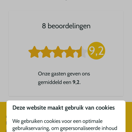
8 beoordelingen
9,2
Onze gasten geven ons
gemiddeld een
9,2
.
Deze website maakt gebruik van cookies
Meld u aan voor onze nieuwsbrief
We gebruiken cookies voor een optimale
En mis niets van onze laatste updates en
gebruikservaring, om gepersonaliseerde inhoud
aanbiedingen