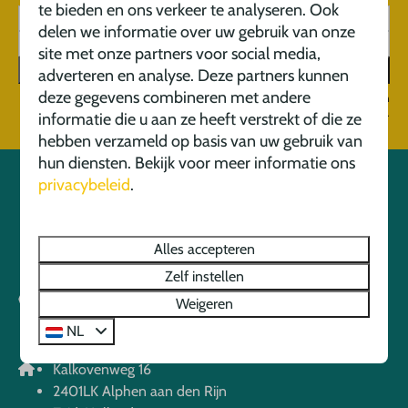
te bieden en ons verkeer te analyseren. Ook
delen we informatie over uw gebruik van onze
site met onze partners voor social media,
Aanmelden
adverteren en analyse. Deze partners kunnen
deze gegevens combineren met andere
Beveiligd door reCaptcha,
privacybeleid
en
servicevoorwaarden
zijn van
toepassing.
informatie die u aan ze heeft verstrekt of die ze
hebben verzameld op basis van uw gebruik van
hun diensten. Bekijk voor meer informatie ons
privacybeleid
.
Veilig betalen
Alles accepteren
Zelf instellen
Weigeren
NL
Kalkovenweg 16
2401LK Alphen aan den Rijn