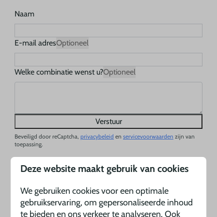
Naam
E-mail adres
Optioneel
Welke combinatie wenst u?
Optioneel
Verstuur
Beveiligd door reCaptcha,
privacybeleid
en
servicevoorwaarden
zijn van
toepassing.
Deze website maakt gebruik van cookies
We gebruiken cookies voor een optimale
gebruikservaring, om gepersonaliseerde inhoud
te bieden en ons verkeer te analyseren. Ook