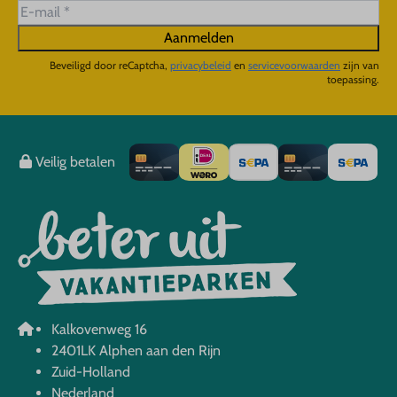
Aanmelden
Beveiligd door reCaptcha,
privacybeleid
en
servicevoorwaarden
zijn van
toepassing.
Veilig betalen
Kalkovenweg 16
2401LK Alphen aan den Rijn
Zuid-Holland
Nederland