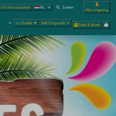
r Uit Vakantieparken
NL
Mijn omgeving
La Draille
Vell Empordà
Zoek & Boek