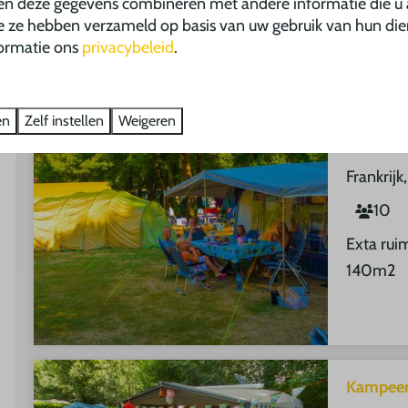
Ruime ka
en deze gegevens combineren met andere informatie die u 
ie ze hebben verzameld op basis van uw gebruik van hun die
de buurt
ormatie ons
privacybeleid
.
en
Zelf instellen
Weigeren
Kampeer
Frankrijk
10
Exta rui
140m2
Kampeer