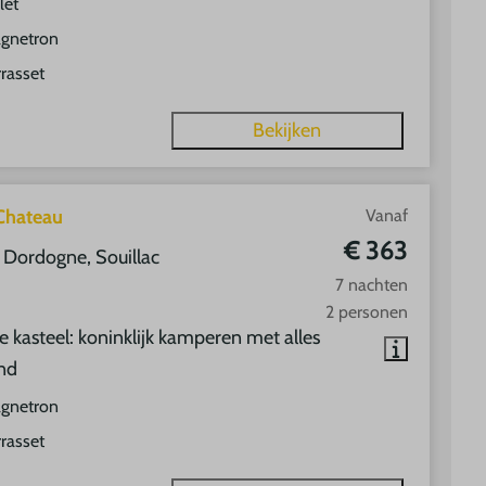
let
gnetron
rrasset
Bekijken
 Chateau
Vanaf
€ 363
, Dordogne, Souillac
7 nachten
2 personen
e kasteel: koninklijk kamperen met alles
and
gnetron
rrasset