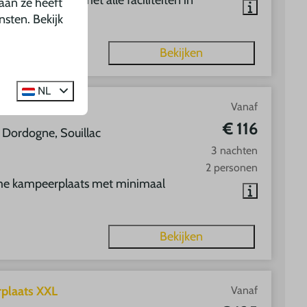
mpeerplaatsen met alle faciliteiten in
aan ze heeft
nsten. Bekijk
Bekijken
NL
plaats XL
Vanaf
€ 116
, Dordogne, Souillac
3 nachten
2 personen
me kampeerplaats met minimaal
Bekijken
plaats XXL
Vanaf