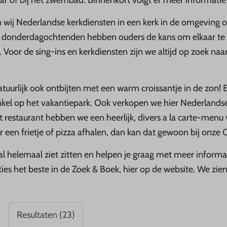
 of bij het zwembad. Binnenkort volgt er meer informatie o
 wij Nederlandse kerkdiensten in een kerk in de omgeving 
 donderdagochtenden hebben ouders de kans om elkaar te
oor de sing-ins en kerkdiensten zijn we altijd op zoek naa
natuurlijk ook ontbijten met een warm croissantje in de zon! 
el op het vakantiepark. Ook verkopen we hier Nederlandse 
 restaurant hebben we een heerlijk, divers a la carte-menu v
 een frietje of pizza afhalen, dan kan dat gewoon bij onze C
 al helemaal ziet zitten en helpen je graag met meer inform
het beste in de Zoek & Boek, hier op de website. We zien 
Resultaten (23)