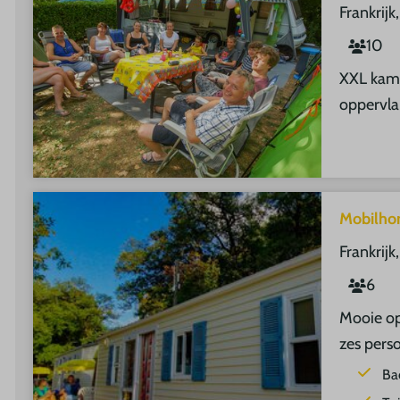
Frankrijk
10
XXL kam
oppervla
Mobilho
Frankrijk
6
Mooie op
zes pers
Ba