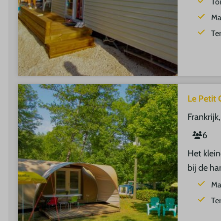
Toi
Ma
Te
Le Petit
Frankrijk
6
Het klein
bij de h
Ma
Te