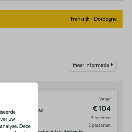
Frankrijk - Dordogne
Meer informatie
plaats
Vanaf
€ 104
, Dordogne, Souillac
iseerde
3 nachten
over uw
2 personen
 analyse. Deze