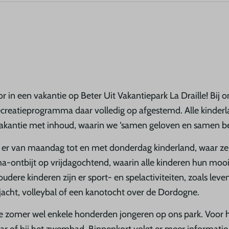
r in een vakantie op Beter Uit Vakantiepark La Draille! Bij o
rse recreatieprogramma daar volledig op afgestemd. Alle ki
 vakantie met inhoud, waarin we ‘samen geloven en samen be
is er van maandag tot en met donderdag kinderland, waar ze
jama-ontbijt op vrijdagochtend, waarin alle kinderen hun m
ere kinderen zijn er sport- en spelactiviteiten, zoals levend
enjacht, volleybal of een kanotocht over de Dordogne.
e zomer wel enkele honderden jongeren op ons park. Voor he