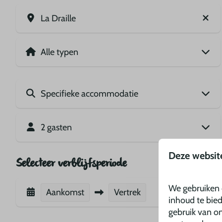
La Draille
2 gasten
Deze websit
Selecteer verblijfsperiode
We gebruiken 
Aankomst
Vertrek
inhoud te bie
gebruik van on