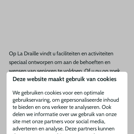
Op La Draille vindt u faciliteiten en activiteiten
speciaal ontworpen om aan de behoeften en
wensen van senioren te voldoen. Of u nu op zoek
Deze website maakt gebruik van cookies
bent naar rust en stilte of juist actief wilt zijn, bij
Camping La Draille vindt u alles wat u nodig heeft
We gebruiken cookies voor een optimale
voor een perfecte vakantie.
gebruikservaring, om gepersonaliseerde inhoud
te bieden en ons verkeer te analyseren. Ook
Prachtige locatie in
delen we informatie over uw gebruik van onze
Frankrijk
site met onze partners voor social media,
adverteren en analyse. Deze partners kunnen