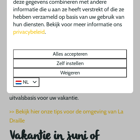
deze gegevens combineren met andere
Camping La Draille is gelegen in het betoverende
informatie die u aan ze heeft verstrekt of die ze
landschap van de Dordogne in Frankrijk. Omgeven
hebben verzameld op basis van uw gebruik van
hun diensten. Bekijk voor meer informatie ons
door weelderige groene bossen, glooiende heuvels
privacybeleid
.
en schilderachtige dorpjes, biedt onze camping een
oase van rust en schoonheid. Het is de ideale plek
om te ontsnappen aan de drukte van het dagelijkse
Alles accepteren
leven en te genieten van de natuurlijke pracht die
Zelf instellen
Frankrijk te bieden heeft. Of u nu wilt wandelen,
Weigeren
fietsen of gewoon wilt ontspannen en genieten van
NL
het landschap, Camping La Draille is de perfecte
uitvalsbasis voor uw vakantie.
>> Bekijk hier onze tips voor de omgeving van La
Draille
Vakantie in juni of