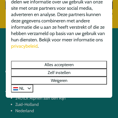
delen we informatie over uw gebruik van onze
Aanmelden
site met onze partners voor social media,
Beveiligd door reCaptcha,
privacybeleid
en
servicevoorwaarden
zijn van
adverteren en analyse. Deze partners kunnen
toepassing.
deze gegevens combineren met andere
informatie die u aan ze heeft verstrekt of die ze
hebben verzameld op basis van uw gebruik van
hun diensten. Bekijk voor meer informatie ons
Veilig betalen
privacybeleid
.
Alles accepteren
Zelf instellen
Weigeren
NL
Kalkovenweg 16
2401LK Alphen aan den Rijn
Zuid-Holland
Nederland