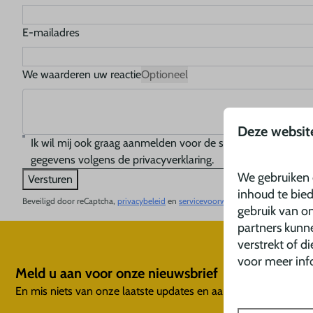
E-mailadres
We waarderen uw reactie
Optioneel
Deze websit
Ik wil mij ook graag aanmelden voor de speciale nieuwbrie
gegevens volgens de privacyverklaring.
We gebruiken 
Versturen
inhoud te bie
Beveiligd door reCaptcha,
privacybeleid
en
servicevoorwaarden
zijn van toepass
gebruik van on
partners kunn
verstrekt of d
voor meer inf
Meld u aan voor onze nieuwsbrief
En mis niets van onze laatste updates en aanbiedingen
Aanme