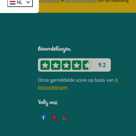
eveiligd door reCaptcha,
privacybeleid
en
servicevoorwaarden
zijn van toepassing.
NL
Beoordelingen
9.2
Onze gemiddelde score op basis van
8
beoordelingen
Volg ons