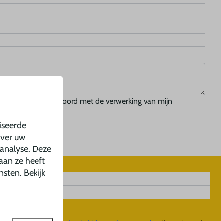
raille en ik ga akkoord met de verwerking van mijn
iseerde
over uw
 analyse. Deze
aan ze heeft
nsten. Bekijk