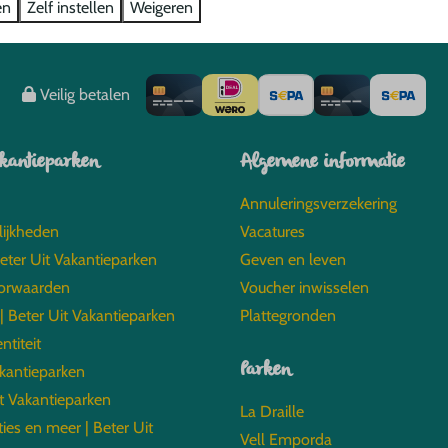
B
en
Zelf instellen
Weigeren
Veilig betalen
akantieparken
Algemene informatie
Annuleringsverzekering
lijkheden
Vacatures
Beter Uit Vakantieparken
Geven en leven
orwaarden
Voucher inwisselen
 | Beter Uit Vakantieparken
Plattegronden
entiteit
Parken
akantieparken
t Vakantieparken
La Draille
ties en meer | Beter Uit
Vell Emporda