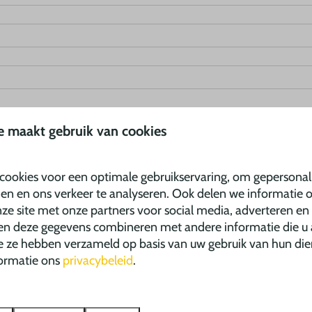
e maakt gebruik van cookies
f om op de hoogte gehouden worden over de ontwikkelingen op La D
cookies voor een optimale gebruikservaring, om gepersonal
den en ons verkeer te analyseren. Ook delen we informatie 
ing.
ze site met onze partners voor social media, adverteren en
en deze gegevens combineren met andere informatie die u 
ie ze hebben verzameld op basis van uw gebruik van hun die
ormatie ons
privacybeleid
.
lden