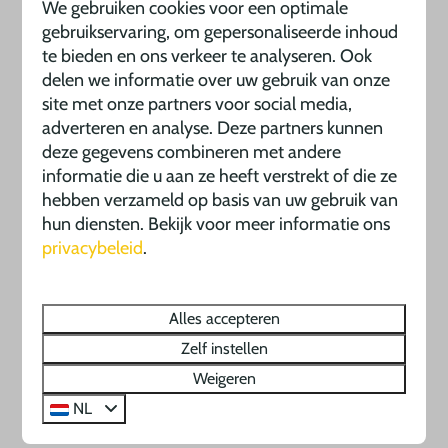
We gebruiken cookies voor een optimale
Werkzaamheden:
gebruikservaring, om gepersonaliseerde inhoud
te bieden en ons verkeer te analyseren. Ook
Opstellen van (concept)planningen in overleg
delen we informatie over uw gebruik van onze
met beheerders
site met onze partners voor social media,
Verwerken van sollicitaties en beheren van
adverteren en analyse. Deze partners kunnen
deze gegevens combineren met andere
personeels- en contractadministratie (o.a.
informatie die u aan ze heeft verstrekt of die ze
personalia, salaris, loonheffing en verzekeringen)
hebben verzameld op basis van uw gebruik van
Werven en begeleiden van teamleiders en
hun diensten. Bekijk voor meer informatie ons
voorgangers
privacybeleid
.
Plannen en organiseren van instructie- en
informatieavonden voor medewerkers
Alles accepteren
Verzamelen van feedback via enquêtes ter
Zelf instellen
verbetering voor het volgende jaar
Weigeren
Ondersteunende werkzaamheden voor het park
NL
Als jij communicatief sterk, georganiseerd en