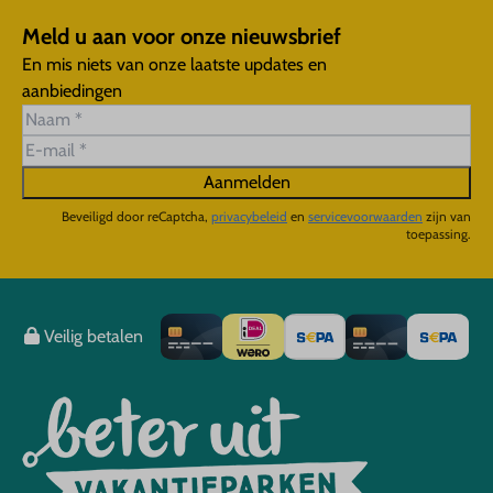
Meld u aan voor onze nieuwsbrief
En mis niets van onze laatste updates en
aanbiedingen
Aanmelden
Beveiligd door reCaptcha,
privacybeleid
en
servicevoorwaarden
zijn van
toepassing.
Veilig betalen