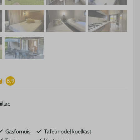
8,9
illac
Gasfornuis
Tafelmodel koelkast