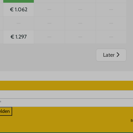
€ 1.062
—
—
—
—
—
—
—
€ 1.297
—
—
—
Later
lden
B