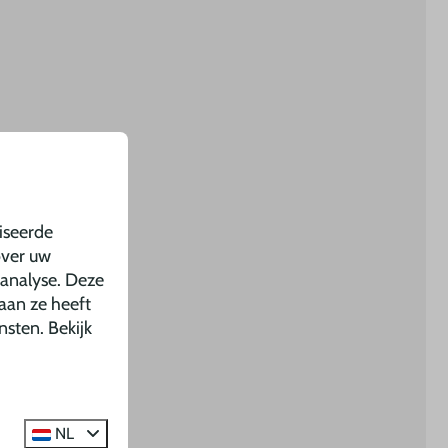
iseerde
over uw
 analyse. Deze
aan ze heeft
nsten. Bekijk
NL