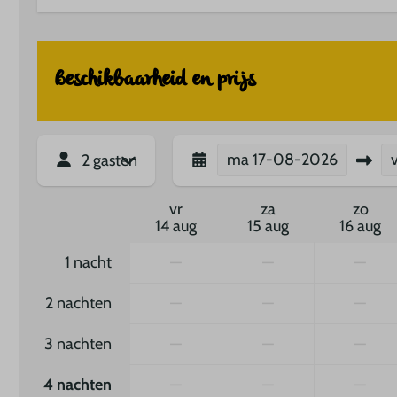
Beschikbaarheid en prijs
ma
17-08-2026
2 gasten
vr
za
zo
14 aug
15 aug
16 aug
1 nacht
—
—
—
2 nachten
—
—
—
3 nachten
—
—
—
4 nachten
—
—
—