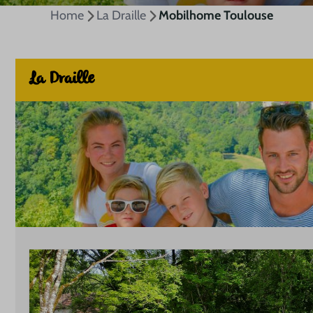
Home
La Draille
Mobilhome Toulouse
La Draille