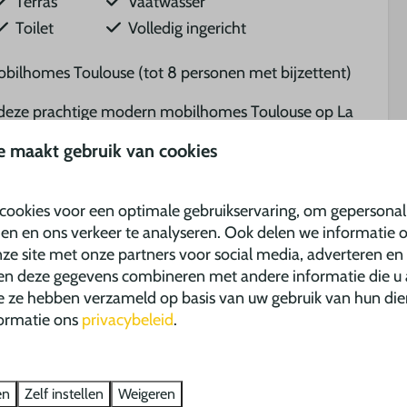
Terras
Vaatwasser
Toilet
Volledig ingericht
ilhomes Toulouse (tot 8 personen met bijzettent)
in deze prachtige modern mobilhomes Toulouse op La
comfortabel ingerichte mobilhomes zijn geschikt voor
e maakt gebruik van cookies
atsen we een bijzettent voor u, zodat u met acht
vieren in deze prachtige mobilhomes!
cookies voor een optimale gebruikservaring, om gepersonal
den en ons verkeer te analyseren. Ook delen we informatie 
apkamers, deze zijn opgedeeld in een ouderslaapkamer
ze site met onze partners voor social media, adverteren en
ed en twee kamers met twee 1-persoonsbedden. Een
en deze gegevens combineren met andere informatie die u 
or twee extra personen plaatsen we graag naast de
ie ze hebben verzameld op basis van uw gebruik van hun die
ormatie ons
privacybeleid
.
homes worden ingericht met een gezellige
reide keuken inclusief vaatwasser!
en
Zelf instellen
Weigeren
t woon-/ eetkamer nodigt uit om gezellig samen te