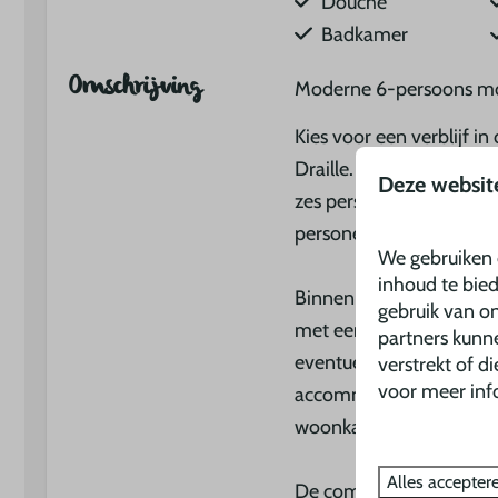
Douche
Badkamer
Omschrijving
Moderne 6-persoons mob
Kies voor een verblijf 
Draille. De moderne en 
Deze websit
zes personen. Graag pla
personen vakantie kunt 
We gebruiken 
inhoud te bie
Binnen vindt u drie sla
gebruik van on
met een tweepersoonsb
partners kunn
eventuele bijzettent vo
verstrekt of d
voor meer inf
accommodatie. De mobil
woonkamer en een uitgeb
Alles accepter
De comfortabel ingerich