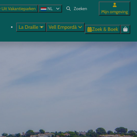
r Uit Vakantieparken
NL
Mijn omgeving
La Draille
Vell Empordà
Zoek & Boek