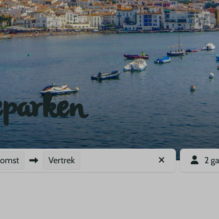
eparken
komst
Vertrek
2 g