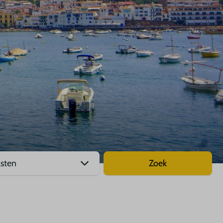
Zoek
asten