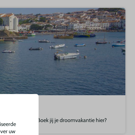
and van de zee. Boek jij je droomvakantie hier?
iseerde
over uw