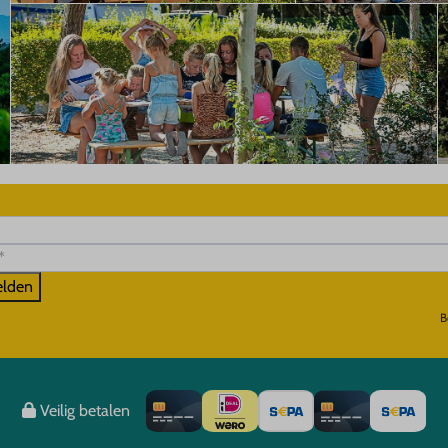
lden
B
Veilig betalen