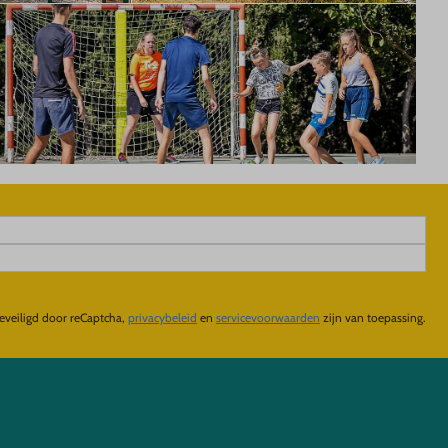
eveiligd door reCaptcha,
privacybeleid
en
servicevoorwaarden
zijn van toepassing.