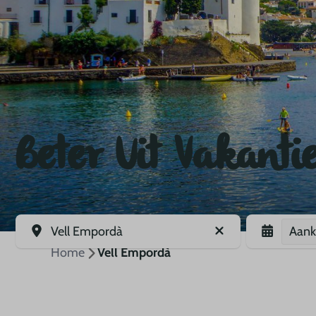
Beter Uit Vakanti
Aan
Vell Empordà
Home
Vell Empordà