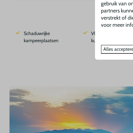
gebruik van on
partners kunn
verstrekt of d
voor meer inf
Schaduwrijke
Vlakbij de prachtige
kampeerplaatsen
kust
Alles accepter