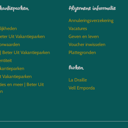
akantieparken
Algemene informatie
Annuleringsverzekering
lijkheden
Vacatures
Beter Uit Vakantieparken
Geven en leven
orwaarden
Voucher inwisselen
 | Beter Uit Vakantieparken
Plattegronden
entiteit
Parken
akantieparken
t Vakantieparken
La Draille
ties en meer | Beter Uit
Vell Emporda
en