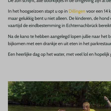
De zon schijnt, alle doorkijkjes in de omgeving zijn al
In het hoogseizoen stapt u op in
Dillingen
voor een 14 k
maar gelukkig bent u niet alleen. De kinderen, de hond e
vaartijd de eindbestemming in Echternachbrück bereikt 
Na de kano te hebben aangelegd lopen jullie naar het bu
bijkomen met een drankje en uit eten in het parkrestau
Een heerlijke dag op het water, met veel lol en hopelij