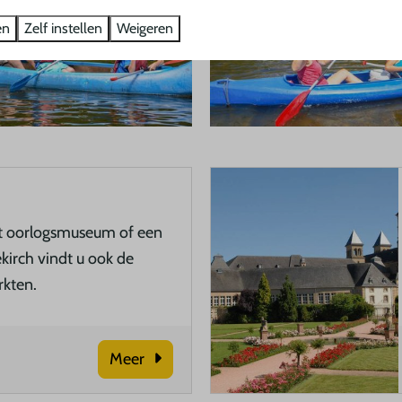
en
Zelf instellen
Weigeren
et oorlogsmuseum of een
ekirch vindt u ook de
rkten.
Meer