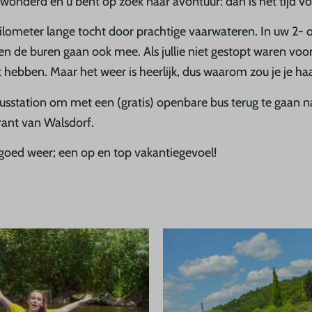
 bewonderd en u bent op zoek naar avontuur: dan is het tijd 
ilometer lange tocht door prachtige vaarwateren. In uw 2-
n de buren gaan ook mee. Als jullie niet gestopt waren voor 
hebben. Maar het weer is heerlijk, dus waarom zou je je ha
sstation om met een (gratis) openbare bus terug te gaan naar 
rant van Walsdorf.
k goed weer; een op en top vakantiegevoel!