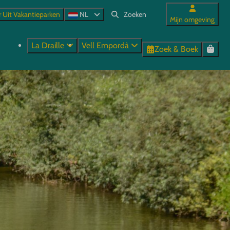
r Uit Vakantieparken
NL
Mijn omgeving
La Draille
Vell Empordà
Zoek & Boek