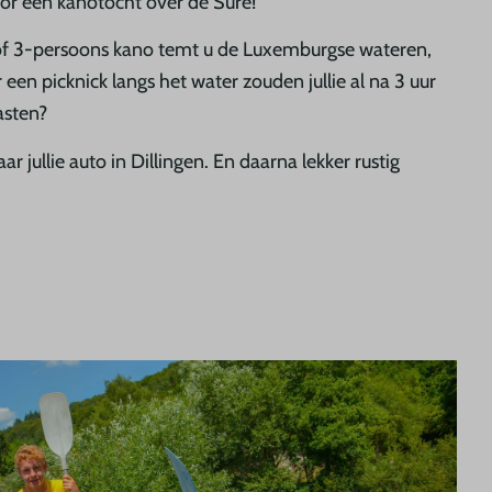
voor een kanotocht over de Sure!
 of 3-persoons kano temt u de Luxemburgse wateren,
een picknick langs het water zouden jullie al na 3 uur
asten?
jullie auto in Dillingen. En daarna lekker rustig