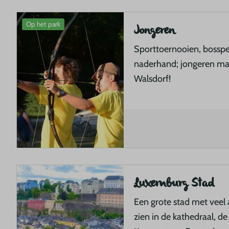
Op het park
Jongeren
Sporttoernooien, bosspe
naderhand; jongeren ma
Walsdorf!
Luxemburg Stad
Een grote stad met veel a
zien in de kathedraal, de