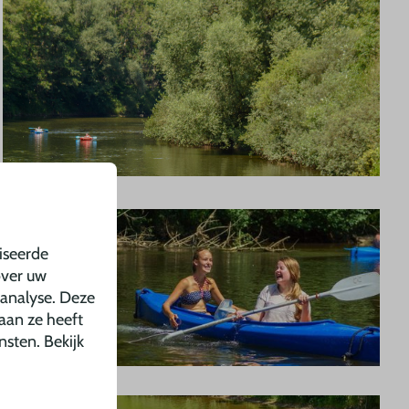
iseerde
over uw
 analyse. Deze
aan ze heeft
nsten. Bekijk