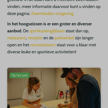
vinden, meer informatie daarvoor kunt u vinden op
deze pagina:
Zwembaden omgeving
In het hoogseizoen is er een groter en diverser
aanbod
. De
sprinkussenglijbaan
staat dan op,
restaurant
,
receptie
en de
parkwinkel
zijn langer
open en het
recreatieteam
staat voor u klaar met
diverse leuke en sportieve activiteiten!
Op het park