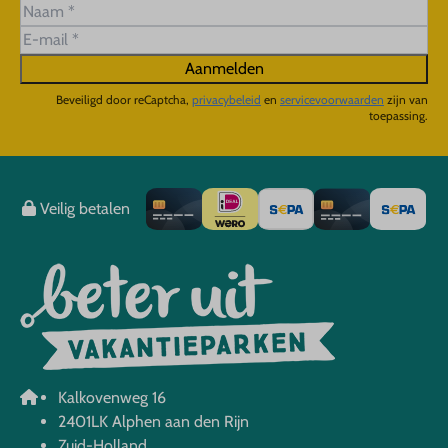
Aanmelden
Beveiligd door reCaptcha,
privacybeleid
en
servicevoorwaarden
zijn van
toepassing.
Veilig betalen
Kalkovenweg 16
2401LK Alphen aan den Rijn
Zuid-Holland