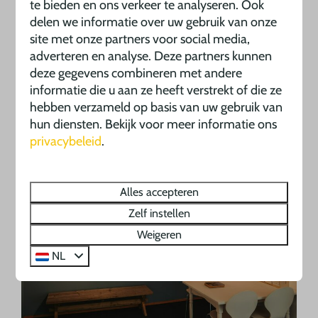
te bieden en ons verkeer te analyseren. Ook
delen we informatie over uw gebruik van onze
site met onze partners voor social media,
Opblaasbarewaterspringkussenglijbaan
adverteren en analyse. Deze partners kunnen
deze gegevens combineren met andere
In plaats van een zwembad een waterglijbaan
informatie die u aan ze heeft verstrekt of die ze
voor jong en oud!
hebben verzameld op basis van uw gebruik van
hun diensten. Bekijk voor meer informatie ons
Meer
privacybeleid
.
Alles accepteren
Zelf instellen
Weigeren
NL