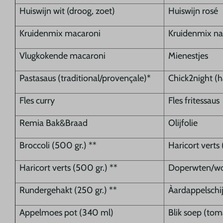
Huiswijn wit (droog, zoet)
Huiswijn rosé
Kruidenmix macaroni
Kruidenmix na
Vlugkokende macaroni
Mienestjes
Pastasaus (traditional/provençale)*
Chick2night (h
Fles curry
Fles fritessaus
Remia Bak&Braad
Olijfolie
Broccoli (500 gr.) **
Haricort verts 
Haricort verts (500 gr.) **
Doperwten/wor
Rundergehakt (250 gr.) **
Àardappelschijf
Appelmoes pot (340 ml)
Blik soep (toma