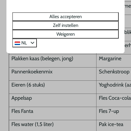
1 liter houdbare melk
1 liter karneme
Alles accepteren
Hazelnotenpasta
Pindakaas
Zelf instellen
Viervruchtenjam
Leverpasteiblik
Weigeren
NL
Plakken ham
Plakken boter
Plakken kaas (belegen, jong)
Margarine
Pannenkoekenmix
Schenkstroop
Eieren (6 stuks)
Yoghodrink (aar
Appelsap
Fles Coca-col
Fles Fanta
Fles 7-up
Fles water (1,5 liter)
Pak ice-tea