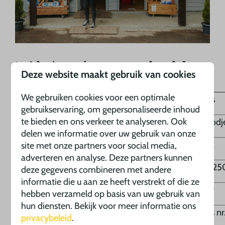
Wat kunt u vinden in onze parkwinkel:
Deze website maakt gebruik van cookies
We gebruiken cookies voor een optimale
Harde bolletjes
Croissantjes
gebruikservaring, om gepersonaliseerde inhoud
te bieden en ons verkeer te analyseren. Ook
Halve broden wit of bruin
Zachte broodj
delen we informatie over uw gebruik van onze
Rol beschuit
Ontbijtkoek
site met onze partners voor social media,
adverteren en analyse. Deze partners kunnen
Koffiepads (ook decafeïne)
Filterkoffie 2
deze gegevens combineren met andere
informatie die u aan ze heeft verstrekt of die ze
Theezakjes
Kristalsuiker
hebben verzameld op basis van uw gebruik van
hun diensten. Bekijk voor meer informatie ons
Suikerklontjes
Koffiezakjes nr
privacybeleid
.