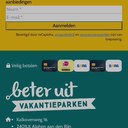
aanbiedingen
Aanmelden
Beveiligd door reCaptcha,
privacybeleid
en
servicevoorwaarden
zijn van
toepassing.
Veilig betalen
Kalkovenweg 16
2401LK Alphen aan den Rijn