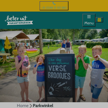
+31 (0)88 31 00 580
Menu
Home
Parkwinkel